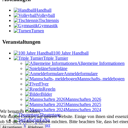
Handball
Volleyball
Tischtennis
Gymnastik
Turnen
Veranstaltungen
100 Jahre Handball
Triple Turnier
Allgemeine Informationen
Spielpläne
Anmeldeformulare
Mannschafts- meldebogen
Flyer
Regeln
Bilder
Mannschaften 2026
Mannschaften 2025
Mannschaften 2024
Wir benutzen Cookies
Theatertage
Wir nutzen Cookies auf unserer Website. Einige von ihnen sind essenzie
SteFaNa
ob Sie die Cookies zulassen möchten. Bitte beachten Sie, dass bei ein
Zeltlager
Akzeptieren
Ablehnen