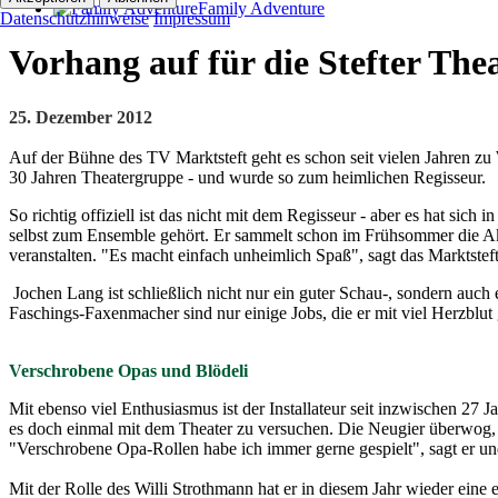
Family Adventure
Datenschutzhinweise
Impressum
Vorhang auf für die Stefter The
25. Dezember 2012
Auf der Bühne des TV Marktsteft geht es schon seit vielen Jahren zu 
30 Jahren Theatergruppe - und wurde so zum heimlichen Regisseur.
So richtig offiziell ist das nicht mit dem Regisseur - aber es hat sich
selbst zum Ensemble gehört. Er sammelt schon im Frühsommer die A
veranstalten. "Es macht einfach unheimlich Spaß", sagt das Marktsteft
Jochen Lang ist schließlich nicht nur ein guter Schau-, sondern auch
Faschings-Faxenmacher sind nur einige Jobs, die er mit viel Herzblu
Verschrobene Opas und Blödeli
Mit ebenso viel Enthusiasmus ist der Installateur seit inzwischen 27 
es doch einmal mit dem Theater zu versuchen. Die Neugier überwog, u
"Verschrobene Opa-Rollen habe ich immer gerne gespielt", sagt er und
Mit der Rolle des Willi Strothmann hat er in diesem Jahr wieder ein