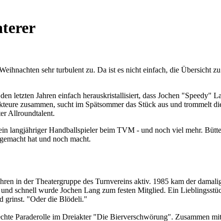
aterer
Weihnachten sehr turbulent zu. Da ist es nicht einfach, die Übersicht z
 in den letzten Jahren einfach herauskristallisiert, dass Jochen "Speedy"
kteure zusammen, sucht im Spätsommer das Stück aus und trommelt d
er Allroundtalent.
 ein langjähriger Handballspieler beim TVM - und noch viel mehr. Bütte
t gemacht hat und noch macht.
Jahren in der Theatergruppe des Turnvereins aktiv. 1985 kam der damali
nd schnell wurde Jochen Lang zum festen Mitglied. Ein Lieblingsstück 
 grinst. "Oder die Blödeli."
e echte Paraderolle im Dreiakter "Die Bierverschwörung". Zusammen mit 