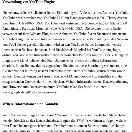
Verwendung von YouTube-Plugins
Die verantwortliche Stelle nutzt für die Einbindung von Videos u.a. den Anbieter YouTube.
YouTube wird betrieben von YouTube LLC mit Hauptgeschäftssitz in 901 Cherry Avenue,
San Bruno, CA 94066, USA. YouTube wird vertreten durch Google Inc. mit Sitz in 1600
Amphitheatre Parkway, Mountain View, CA 94043, USA. Die verantwortliche Stelle
verwendet auf ihrer Website Plugins des Anbieters YouTube. Wenn Sie unsere mit einem
YouTube Plugin versehene Internetpräsenz aufrufen wird eine Verbindung zu den Servern
von YouTube hergestellt. Hierdurch wird an den YouTube-Server übermittelt, welche
Internetseiten Sie besucht haben. Sind Sie dabei als Mitglied bei YouTube eingeloggt,
ordnet YouTube diese Information Ihrem persönlichen Benutzerkonto zu. Bei Nutzung des
Plugins wie z.B. Anklicken des Start-Buttons eines Videos wird diese Information
ebenfalls Ihrem Benutzerkonto zugeordnet. Sie können diese Zuordnung verhindern, indem
Sie sich vor der Nutzung unserer Internetseite aus ihrem YouTube-Benutzerkonto sowie
anderen Benutzerkonten der Firmen YouTube LLC und Google Inc. abmelden und die
entsprechenden Cookies der Firmen löschen. Weitere Informationen zur Datenverarbeitung
und Hinweise zum Datenschutz durch YouTube (Google) finden Sie unter
www.google.de/intl/de/policies/privacy/.
Weitere Informationen und Kontakte
Wenn Sie weitere Fragen zum Thema “Datenschutz bei der verantwortlichen Stelle” haben,
wenden Sie sich an den Datenschutzbeauftragten des TVM. Sie können erfragen, welche
Ihrer Daten bei uns gespeichert sind. Darüber hinaus können Sie Auskünfte, Löschungs-
und Berichtigungswünsche zu Ihren Daten und gerne auch Anregungen jederzeit per Brief