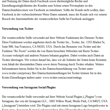
und Nutzung der Daten durch Facebook sowie diesbezügliche Rechte und
Einstellungsmöglichkeiten des Kunden zum Schutz seiner Privatsphäre ist den
Datenschutzhinweisen von Facebook zu entnehmen. Sollte der Kunde nicht wollen, dass
Facebook in der vorbeschriebenen Weise Daten sammelt, muss der Kunde sich vor seinem
Besuch des Internetauftritts der verantwortlichen Stelle bei Facebook ausloggen.
Verwendung von Twitter
Die verantwortliche Stelle verwendet auf ihrer Website Funktionen des Dienstes Twitter.
Diese Funktionen werden angeboten durch die Twitter Inc., Twitter, Inc. 1355 Market St,
Suite 900, San Francisco, CA 94103, USA. Durch das Benutzen von Twitter und der
Funktion "Re-Tweet" werden die von Ihnen besuchten Webseiten mit Ihrem Twitter-
Account verknüpft und anderen Nutzern bekannt gegeben. Dabei werden auch Daten an
Twitter übertragen. Wir weisen darauf hin, dass wir als Anbieter der Seiten keine Kenntnis
vom Inhalt der übermittelten Daten sowie deren Nutzung durch Twitter erhalten. Weitere
Informationen hierzu finden Sie in der Datenschutzerklärung von Twitter unter:
www.twitter.com/privacy Ihre Datenschutzeinstellungen bei Twitter können Sie in den
Konto-Einstellungen ändern unter: www.twitter.com/account/settings.
Verwendung von Instagram Social Plugins
Die verantwortliche Stelle verwendet auf ihrer Website Social Plugins („Plugins“) von
Instagram, das von der Instagram LLC., 1601 Willow Road, Menlo Park, CA 94025, USA
(„Instagram“) betrieben wird. Die Plugins sind mit einem Instagram-Logo beispielsweise in
Form einer „Instagram-Kamera“ gekennzeichnet. Eine Übersicht über die Instagram