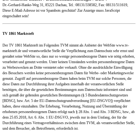
Dr.-Gerhard-Hanke-Weg 31, 85221 Dachau, Tel.: 08131/338582, Fax: 08131/511619,
Diese E-Mail-Adresse ist vor Spambots geschützt! Zur Anzeige muss JavaScript
eingeschaltet sein!
TV 1861 Marktsteft
Der TV 1861 Marktsteft im Folgenden TVM nimmt als Anbieter der WebSite www.tv-
marktsteft.de und verantwortliche Stelle die Verpflichtung zum Datenschutz sehr ernst und
gestaltet seine WebSite so, dass nur so wenige personenbezogene Daten wie nötig erhoben,
verarbeitet und genutzt werden. Unter keinen Umständen werden personenbezogene Daten
zu Werbezwecken an Dritte vermietet oder verkauft. Ohne die ausdrückliche Einwilligung
des Besuchers werden keine personenbezogenen Daten für Werbe- oder Marketingzwecke
genutzt. Zugriff auf personenbezogene Daten haben beim TVM nur solche Personen, die
diese Daten zur Durchführung ihrer Aufgaben innerhalb der verantwortlichen Stelle
benötigen, die über die gesetzlichen Bestimmungen zum Datenschutz informiert sind und
sich gemäß der geltenden gesetzlichen Bestimmungen (§ 5 Bundesdatenschutzgesetzes
[BDSG], bzw. Art. 5 der EU-Datenschutzgrundverordnung [EU-DSGVO]) verpflichtet
haben, diese einzuhalten. Die Erhebung, Verarbeitung, Nutzung und Übermittlung der
erhobenen personenbezogenen Daten erfolgt nach § 28 Abs. 1 und Abs. 3 BDSG, bzw., ab
dem 25.05.2018, Art. 6. Abs. 1 EU-DSGVO, jeweils nur in dem Umfang, der für die
Durchführung eines Vertragsverhältnisses zwischen dem TVM, als verantwortlicher Stelle,
und dem Besucher, als Betroffenem, erforderlich ist.