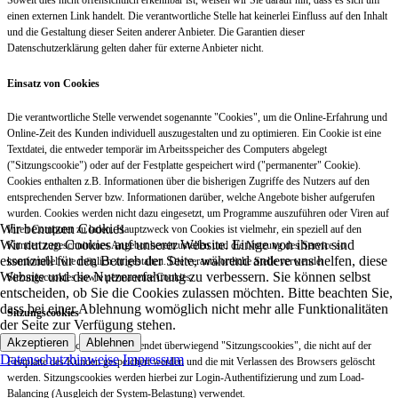
Soweit dies nicht offensichtlich erkennbar ist, weisen wir Sie darauf hin, dass es sich um
einen externen Link handelt. Die verantwortliche Stelle hat keinerlei Einfluss auf den Inhalt
und die Gestaltung dieser Seiten anderer Anbieter. Die Garantien dieser
Datenschutzerklärung gelten daher für externe Anbieter nicht.
Einsatz von Cookies
Die verantwortliche Stelle verwendet sogenannte "Cookies", um die Online-Erfahrung und
Online-Zeit des Kunden individuell auszugestalten und zu optimieren. Ein Cookie ist eine
Textdatei, die entweder temporär im Arbeitsspeicher des Computers abgelegt
("Sitzungscookie") oder auf der Festplatte gespeichert wird ("permanenter" Cookie).
Cookies enthalten z.B. Informationen über die bisherigen Zugriffe des Nutzers auf den
entsprechenden Server bzw. Informationen darüber, welche Angebote bisher aufgerufen
wurden. Cookies werden nicht dazu eingesetzt, um Programme auszuführen oder Viren auf
Wir benutzen Cookies
Ihren Computer zu laden. Hauptzweck von Cookies ist vielmehr, ein speziell auf den
Wir nutzen Cookies auf unserer Website. Einige von ihnen sind
Kunden zugeschnittenes Angebot bereitzustellen und die Nutzung des Service so
essenziell für den Betrieb der Seite, während andere uns helfen, diese
komfortabel wie möglich zu gestalten. Die verantwortliche Stelle verwendet
Website und die Nutzererfahrung zu verbessern. Sie können selbst
Sitzungscookies sowie permanente Cookies.
entscheiden, ob Sie die Cookies zulassen möchten. Bitte beachten Sie,
dass bei einer Ablehnung womöglich nicht mehr alle Funktionalitäten
Sitzungscookies
der Seite zur Verfügung stehen.
Akzeptieren
Ablehnen
Die verantwortliche Stelle verwendet überwiegend "Sitzungscookies", die nicht auf der
Datenschutzhinweise
Impressum
Festplatte des Kunden gespeichert werden und die mit Verlassen des Browsers gelöscht
werden. Sitzungscookies werden hierbei zur Login-Authentifizierung und zum Load-
Balancing (Ausgleich der System-Belastung) verwendet.