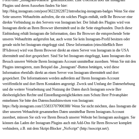
Plugins und deren Aussehen finden Sie hier:
http://blog.instagram.com/post/36222022872/introducing-instagram-badges Wenn Sie eine
Seite unseres Webauftritts aufrufen, die ein solches Plugin enthält, stellt Ihr Browser eine
direkte Verbindung zu den Servern von Instagram her. Der Inhalt des Plugins wird von
Instagram direkt an Ihren Browser übermittelt und in die Seite eingebunden. Durch diese
Einbindung erhält Instagram die Information, dass Ihr Browser die entsprechende Seite
unseres Webauftritts aufgerufen hat, auch wenn Sie kein Instagram-Profil besitzen oder
gerade nicht bei Instagram eingeloggt sind. Diese Information (einschließlich Ihrer
IPAdresse) wird von Ihrem Browser direkt an einen Server von Instagram in die USA
übermittelt und dort gespeichert. Sind Sie bei Instagram eingeloggt, kann Instagram den
Besuch unserer Website Ihrem Instagram-Account unmittelbar zuordnen. Wenn Sie mit den
Plugins interagieren, zum Beispiel das „Instagram“-Button betätigen, wird diese
Information ebenfalls direkt an einen Server von Instagram übermittelt und dort
gespeichert. Die Informationen werden außerdem auf Ihrem Instagram-Account
veröffentlicht und dort Ihren Kontakten angezeigt. Zweck und Umfang der Datenerhebung
und die weitere Verarbeitung und Nutzung der Daten durch Instagram sowie Ihre
diesbezüglichen Rechte und Einstellungsmöglichkeiten zum Schutz Ihrer Privatsphäre
entnehmen Sie bitte den Datenschutzhinweisen von Instagram:
https://help.instagram.com/155833707900388/ Wenn Sie nicht möchten, dass Instagram die
über unseren Webauftritt gesammelten Daten unmittelbar Ihrem Instagram-Account
zuordnet, müssen Sie sich vor Ihrem Besuch unserer Website bei Instagram ausloggen. Sie
können das Laden der Instagram Plugins auch mit Add-Ons für Ihren Browser komplett
verhindern, z.B. mit dem Skript-Blocker „NoScript“ (http://noscript.net/).