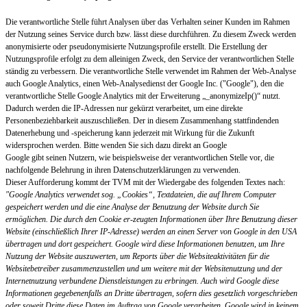
Die verantwortliche Stelle führt Analysen über das Verhalten seiner Kunden im Rahmen
der Nutzung seines Service durch bzw. lässt diese durchführen. Zu diesem Zweck werden
anonymisierte oder pseudonymisierte Nutzungsprofile erstellt. Die Erstellung der
Nutzungsprofile erfolgt zu dem alleinigen Zweck, den Service der verantwortlichen Stelle
ständig zu verbessern. Die verantwortliche Stelle verwendet im Rahmen der Web-Analyse
auch Google Analytics, einen Web-Analysedienst der Google Inc. ("Google"), den die
verantwortliche Stelle Google Analytics mit der Erweiterung „_anonymizeIp()“ nutzt.
Dadurch werden die IP-Adressen nur gekürzt verarbeitet, um eine direkte
Personenbeziehbarkeit auszuschließen. Der in diesem Zusammenhang stattfindenden
Datenerhebung und -speicherung kann jederzeit mit Wirkung für die Zukunft
widersprochen werden. Bitte wenden Sie sich dazu direkt an Google
Google gibt seinen Nutzern, wie beispielsweise der verantwortlichen Stelle vor, die
nachfolgende Belehrung in ihren Datenschutzerklärungen zu verwenden.
Dieser Aufforderung kommt der TVM mit der Wiedergabe des folgenden Textes nach:
"Google Analytics verwendet sog. „Cookies“, Textdateien, die auf Ihrem Computer
gespeichert werden und die eine Analyse der Benutzung der Website durch Sie
ermöglichen. Die durch den Cookie er-zeugten Informationen über Ihre Benutzung dieser
Website (einschließlich Ihrer IP-Adresse) werden an einen Server von Google in den USA
übertragen und dort gespeichert. Google wird diese Informationen benutzen, um Ihre
Nutzung der Website auszuwerten, um Reports über die Websiteaktivitäten für die
Websitebetreiber zusammenzustellen und um weitere mit der Websitenutzung und der
Internetnutzung verbundene Dienstleistungen zu erbringen. Auch wird Google diese
Informationen gegebenenfalls an Dritte übertragen, sofern dies gesetzlich vorgeschrieben
oder soweit Dritte diese Daten im Auftrag von Google verarbeiten. Google wird in keinem