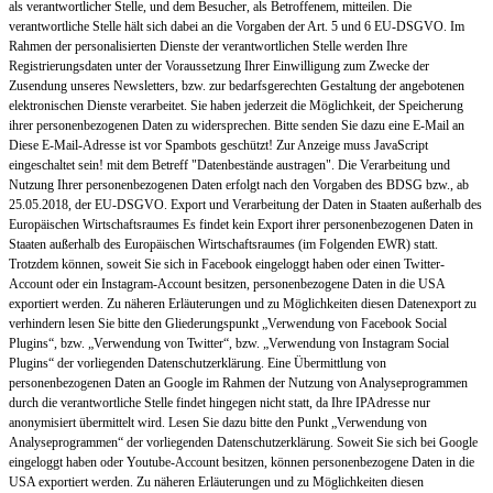
als verantwortlicher Stelle, und dem Besucher, als Betroffenem, mitteilen. Die
verantwortliche Stelle hält sich dabei an die Vorgaben der Art. 5 und 6 EU-DSGVO. Im
Rahmen der personalisierten Dienste der verantwortlichen Stelle werden Ihre
Registrierungsdaten unter der Voraussetzung Ihrer Einwilligung zum Zwecke der
Zusendung unseres Newsletters, bzw. zur bedarfsgerechten Gestaltung der angebotenen
elektronischen Dienste verarbeitet. Sie haben jederzeit die Möglichkeit, der Speicherung
ihrer personenbezogenen Daten zu widersprechen. Bitte senden Sie dazu eine E-Mail an
Diese E-Mail-Adresse ist vor Spambots geschützt! Zur Anzeige muss JavaScript
eingeschaltet sein!
mit dem Betreff "Datenbestände austragen". Die Verarbeitung und
Nutzung Ihrer personenbezogenen Daten erfolgt nach den Vorgaben des BDSG bzw., ab
25.05.2018, der EU-DSGVO. Export und Verarbeitung der Daten in Staaten außerhalb des
Europäischen Wirtschaftsraumes Es findet kein Export ihrer personenbezogenen Daten in
Staaten außerhalb des Europäischen Wirtschaftsraumes (im Folgenden EWR) statt.
Trotzdem können, soweit Sie sich in Facebook eingeloggt haben oder einen Twitter-
Account oder ein Instagram-Account besitzen, personenbezogene Daten in die USA
exportiert werden. Zu näheren Erläuterungen und zu Möglichkeiten diesen Datenexport zu
verhindern lesen Sie bitte den Gliederungspunkt „Verwendung von Facebook Social
Plugins“, bzw. „Verwendung von Twitter“, bzw. „Verwendung von Instagram Social
Plugins“ der vorliegenden Datenschutzerklärung. Eine Übermittlung von
personenbezogenen Daten an Google im Rahmen der Nutzung von Analyseprogrammen
durch die verantwortliche Stelle findet hingegen nicht statt, da Ihre IPAdresse nur
anonymisiert übermittelt wird. Lesen Sie dazu bitte den Punkt „Verwendung von
Analyseprogrammen“ der vorliegenden Datenschutzerklärung. Soweit Sie sich bei Google
eingeloggt haben oder Youtube-Account besitzen, können personenbezogene Daten in die
USA exportiert werden. Zu näheren Erläuterungen und zu Möglichkeiten diesen