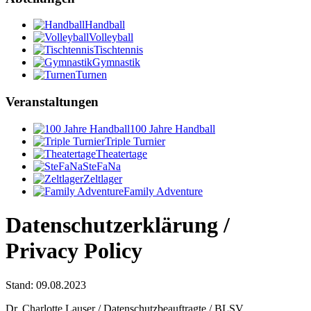
Handball
Volleyball
Tischtennis
Gymnastik
Turnen
Veranstaltungen
100 Jahre Handball
Triple Turnier
Theatertage
SteFaNa
Zeltlager
Family Adventure
Datenschutzerklärung /
Privacy Policy
Stand: 09.08.2023
Dr. Charlotte Lauser / Datenschutzbeauftragte / BLSV