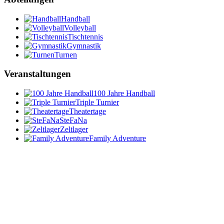
Handball
Volleyball
Tischtennis
Gymnastik
Turnen
Veranstaltungen
100 Jahre Handball
Triple Turnier
Theatertage
SteFaNa
Zeltlager
Family Adventure